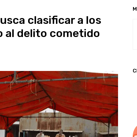
M
sca clasificar a los
 al delito cometido
C