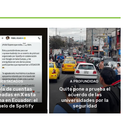
DESTACADOS
A PROFUNDIDAD
ola de cuentas
Quito pone a prueba el
eadas en X esta
acuerdo de las
a en Ecuador: el
universidades por la
elo de Spotify
seguridad