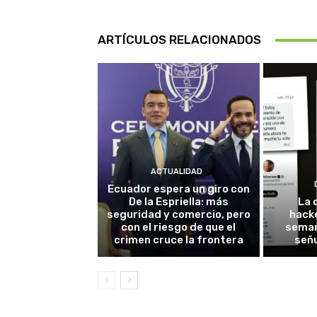
ARTÍCULOS RELACIONADOS
ACTUALIDAD
Ecuador espera un giro con
De la Espriella: más
La 
seguridad y comercio, pero
hack
con el riesgo de que el
seman
crimen cruce la frontera
señu