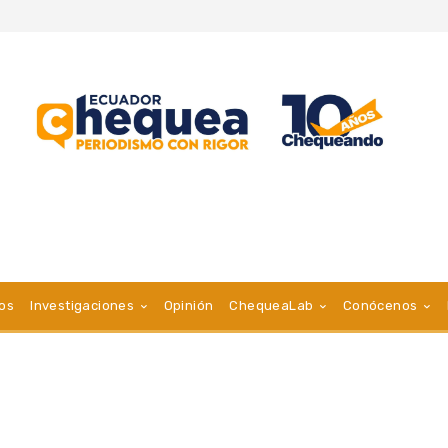
vos
Investigaciones
Opinión
ChequeaLab
Conócenos