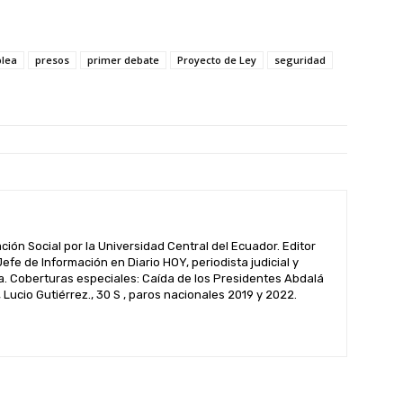
blea
presos
primer debate
Proyecto de Ley
seguridad
ión Social por la Universidad Central del Ecuador. Editor
fe de Información en Diario HOY, periodista judicial y
ra. Coberturas especiales: Caída de los Presidentes Abdalá
Lucio Gutiérrez., 30 S , paros nacionales 2019 y 2022.