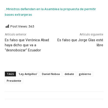
.
Ministros defienden en la Asamblea la propuesta de permitir
bases extranjeras
Post Views:
363
Artículo anterior
Artículo siguiente
Es falso que Verónica Abad
Es falso que Jorge Glas esté
haya dicho que va a
libre
“desnoboizar” Ecuador
TAGS
‘Ley Antipillos’
Daniel Noboa
debate
gobierno
Presidente