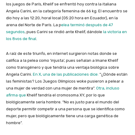
los juegos de París, Khelif se enfrentó hoy contra la italiana
Angela Carini, en la categoría femenina de 66 kg. El encuentro se
dio hoy a las 12:20, horal local (05:20 hora en Ecuador), en la
arena del Norte de París. La p
elea terminó después de 47
segundos
, pues Carini se rindió ante Khelif, dándole
la victoria en
los 8vos de final
.
A raíz de este triunfo, en internet surgieron notas donde se
califica a la pelea como ‘injusta’, pues señalan a Imane Khelif
como transgénero y que tendría una ventaja biológica sobre
Angela Carini.
En X, una de las publicaciones dice:
“¿Dónde están
las feministas? Los Juegos Olímpicos woke pusieron a pelear a
una mujer de verdad con una mujer de mentira”.
Otra, incluso
afirma que
Khelif tendría el cromosoma XY, por lo que
biológicamente sería hombre. “No es justo para el mundo del
deporte permitir competir a una persona que se identifica como
mujer, pero que biológicamente tiene una carga genética de
hombre”.