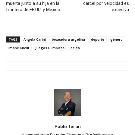
muerta junto a su hija en la
cárcel por velocidad es
frontera de EE.UU. y México
excesiva
TAGS
Angela Carini
boxeadora argelina
deporte
género
Imane Khelif
Juegos Olímpicos
pelea
Pablo Terán
Webmaster en Ecuador Chequea. Profesional en