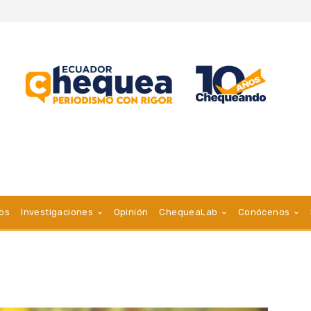
vos
Investigaciones
Opinión
ChequeaLab
Conócenos