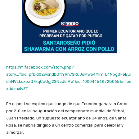
https://m.facebook.com/story.php?
story_fbid=pfbid02wxndbGfrYRn7SRuJ6Mw54YkYTL4Nbg8FeEUi
dhHVLkcxoaQ7kqCaUgj2SNad5iAWl&id=100044568728065&mibe
xtid=nxlvZT
En el post se explica que, luego de que Ecuador ganara a Catar
por 2-0 en la inauguración del campeonato mundial de fútbol,
Juan Preciado, un supuesto ecuatoriano de 34 años, de Santa
Rosa, se habría dirigido a un centro comercial para celebrar y
almorzar.