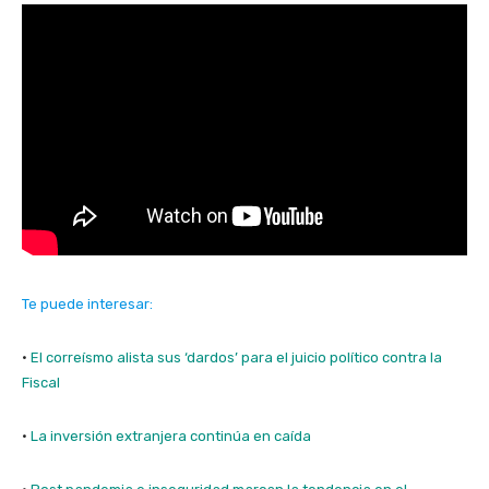
Te puede interesar:
·
El correísmo alista sus ‘dardos’ para el juicio político contra la
Fiscal
·
La inversión extranjera continúa en caída