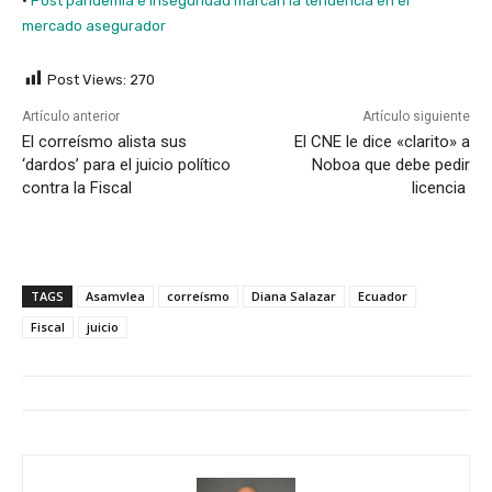
·
Post pandemia e inseguridad marcan la tendencia en el
mercado asegurador
Post Views:
270
Artículo anterior
Artículo siguiente
El correísmo alista sus
El CNE le dice «clarito» a
‘dardos’ para el juicio político
Noboa que debe pedir
contra la Fiscal
licencia
TAGS
Asamvlea
correísmo
Diana Salazar
Ecuador
Fiscal
juicio