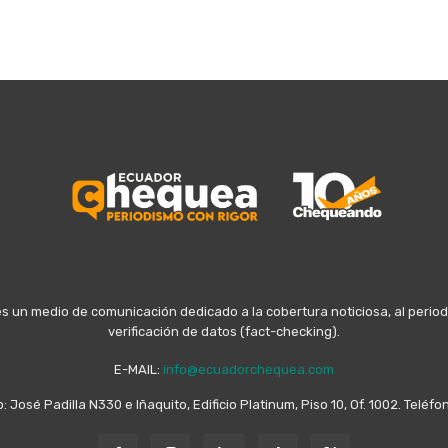
n medio de comunicación dedicado a la cobertura noticiosa, al periodis
verificación de datos (fact-checking).
E-MAIL:
info@ecuadorchequea.com
o: José Padilla N330 e Iñaquito, Edificio Platinum, Piso 10, Of. 1002. Telé