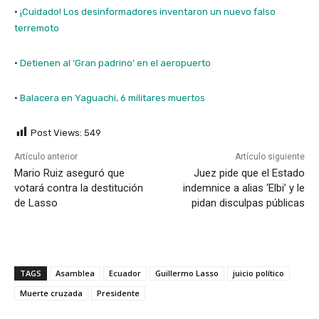
·
¡Cuidado! Los desinformadores inventaron un nuevo falso
terremoto
·
Detienen al ‘Gran padrino’ en el aeropuerto
·
Balacera en Yaguachi, 6 militares muertos
Post Views:
549
Artículo anterior
Artículo siguiente
Mario Ruiz aseguró que
Juez pide que el Estado
votará contra la destitución
indemnice a alias ‘Elbi’ y le
de Lasso
pidan disculpas públicas
TAGS
Asamblea
Ecuador
Guillermo Lasso
juicio político
Muerte cruzada
Presidente