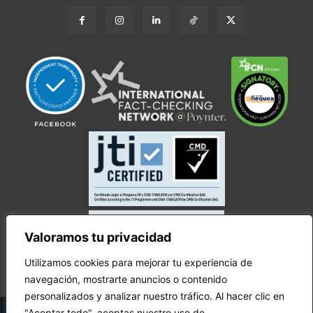
Valoramos tu privacidad
Utilizamos cookies para mejorar tu experiencia de
navegación, mostrarte anuncios o contenido
personalizados y analizar nuestro tráfico. Al hacer clic en
© Copyright Ecuador Chequea 2025.
"Aceptar todo", aceptas nuestro uso de