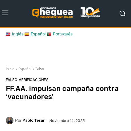
Inglés
Español
Português
Inicio
Español
Falso
FALSO
VERIFICACIONES
FF.AA. impulsan campaña contra
‘vacunadores’
Por
Pablo Terán
Noviembre 14, 2023