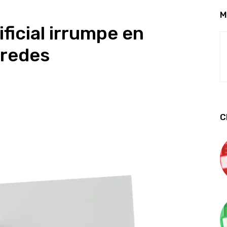
M
ificial irrumpe en
 redes
C