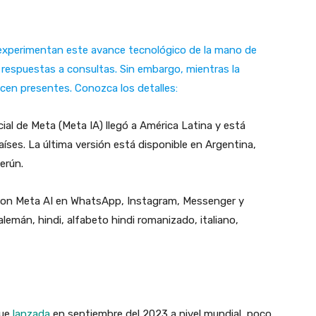
 experimentan este avance tecnológico de la mano de
 respuestas a consultas. Sin embargo, mientras la
acen presentes. Conozca los detalles:
cial de Meta (Meta IA) llegó a América Latina y está
íses. La última versión está disponible en Argentina,
merún.
 con Meta AI en WhatsApp, Instagram, Messenger y
mán, hindi, alfabeto hindi romanizado, italiano,
fue
lanzada
en septiembre del 2023 a nivel mundial, poco