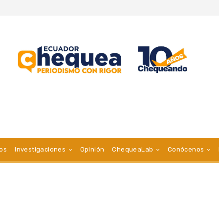
vos
Investigaciones
Opinión
ChequeaLab
Conócenos