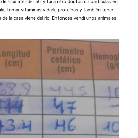
e hice atender ahí y fui a otro doctor, un particular, en
mula, tomar vitaminas y darle proteínas y también tener
 de la casa viene del río. Entonces vendí unos animales