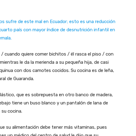
s sufre de este mal en Ecuador; esto es una reducción
uarto país con mayor índice de desnutrición infantil en
emala.
o / cuando quiere comer bichitos / él rasca el piso / con
 mientras le da la merienda a su pequeña hija, de casi
quinua con dos camotes cocidos. Su cocina es de leña,
ural de Guaranda.
lástico, que es sobrepuesta en otro banco de madera,
debajo tiene un buso blanco y un pantalón de lana de
a su cocina.
que su alimentación debe tener más vitaminas, pues
s un médico del centro de salud le dijo que su