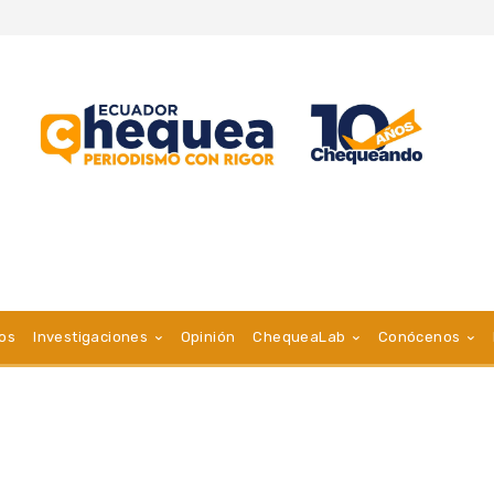
vos
Investigaciones
Opinión
ChequeaLab
Conócenos