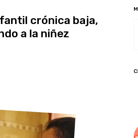
M
fantil crónica baja,
ndo a la niñez
C