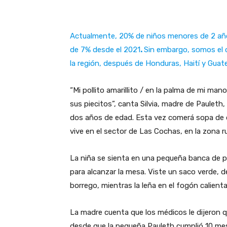
Actualmente, 20% de niños menores de 2 año
de 7% desde el 2021
.
Sin embargo, somos el c
la región, después de Honduras, Haití y Guat
“Mi pollito amarillito / en la palma de mi man
sus piecitos”, canta Silvia, madre de Pauleth,
dos años de edad. Esta vez comerá sopa de 
vive en el sector de Las Cochas, en la zona r
La niña se sienta en una pequeña banca de p
para alcanzar la mesa. Viste un saco verde, 
borrego, mientras la leña en el fogón calient
La madre cuenta que los médicos le dijeron 
desde que la pequeña Pauleth cumplió 10 mese