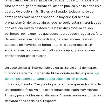
‘intercambio de caras’. Estos se dan cuando se toma la cara de
otra persona, generalmente del ámbito público, y se lo pone en el
cuerpo de alguien más. Si bien en Ecuador todavía no se dan
estos casos, vale la pena saber que hay que fijarse en la
pronunciación de las palabras, que no suele estar sincronizadas
con el audio. Rivera destaca que los rostros todavía no son
perfectos, por lo que hay que buscar parpadeos irregulares, falta
de sombras o iluminación extraña, detalles anómalos en el
cabello o no moverse de forma natural, ojos vidriosos o sin
enfocar y, ver las líneas del cuello y las orejas, que no suelen
corresponder con el cuerpo.
Un caso similar al ‘intercambio de caras’ se dio el 12 de marzo,
cuando se viralizó un video de TikTok donde se decía que la
hija
de Correa quiere ser candidata presidencial en el 2025
.
Entonces, Ecuador Chequea logró determinar que se trataba de
un contenido falso, ya que el personaje mostraba movimientos
firmes y poca fluidez en su discurso. Además, no se encontraron
declaraciones oficiales al respecto.