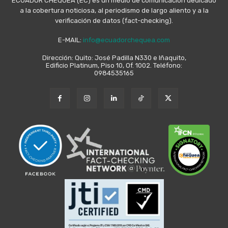
ECUADOR CHEQUEA (EC) es un medio de comunicación dedicado
a la cobertura noticiosa, al periodismo de largo aliento y a la
verificación de datos (fact-checking).
E-MAIL:
info@ecuadorchequea.com
Dirección: Quito: José Padilla N330 e Iñaquito,
Edificio Platinum, Piso 10, Of. 1002. Teléfono:
0984535165