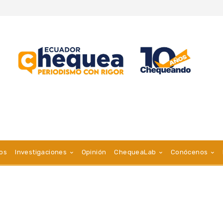
vos
Investigaciones
Opinión
ChequeaLab
Conócenos