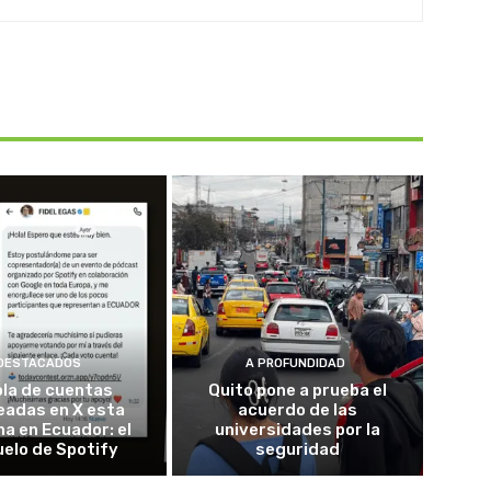
DESTACADOS
A PROFUNDIDAD
ola de cuentas
Quito pone a prueba el
eadas en X esta
acuerdo de las
a en Ecuador: el
universidades por la
elo de Spotify
seguridad