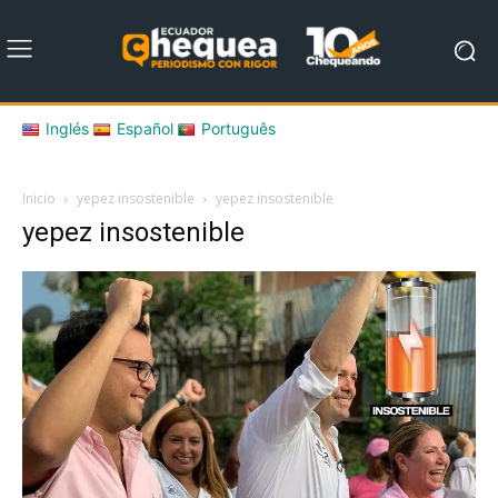
Inglés
Español
Português
Inicio
yepez insostenible
yepez insostenible
yepez insostenible