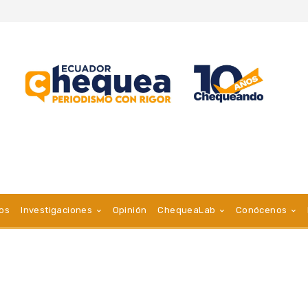
vos
Investigaciones
Opinión
ChequeaLab
Conócenos