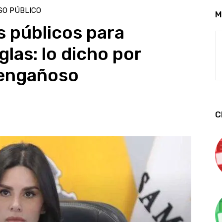
SO PÚBLICO
M
s públicos para
glas: lo dicho por
 engañoso
C