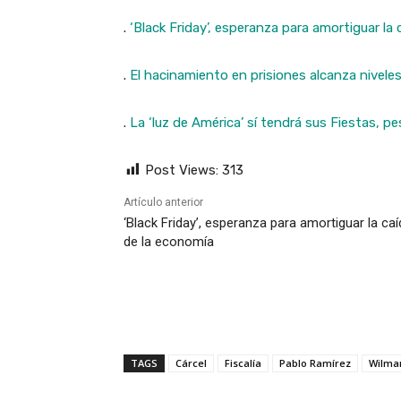
.
‘Black Friday’, esperanza para amortiguar la
.
El hacinamiento en prisiones alcanza nivele
.
La ‘luz de América’ sí tendrá sus Fiestas, p
Post Views:
313
Artículo anterior
‘Black Friday’, esperanza para amortiguar la ca
de la economía
TAGS
Cárcel
Fiscalía
Pablo Ramírez
Wilma