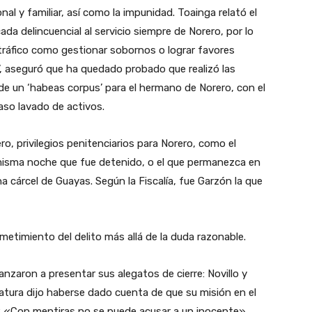
onal y familiar, así como la impunidad. Toainga relató el
a delincuencial al servicio siempre de Norero, por lo
otráfico como gestionar sobornos o lograr favores
lo’, aseguró que ha quedado probado que realizó las
de un ‘habeas corpus’ para el hermano de Norero, con el
 caso lavado de activos.
ro, privilegios penitenciarios para Norero, como el
misma noche que fue detenido, o el que permanezca en
a cárcel de Guayas. Según la Fiscalía, fue Garzón la que
etimiento del delito más allá de la duda razonable.
anzaron a presentar sus alegatos de cierre: Novillo y
catura dijo haberse dado cuenta de que su misión en el
or. «Con mentiras no se puede acusar a un inocente»,