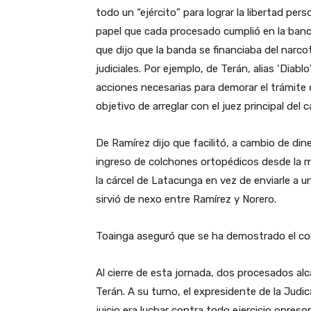
todo un “ejército” para lograr la libertad pers
papel que cada procesado cumplió en la bancad
que dijo que la banda se financiaba del narc
judiciales. Por ejemplo, de Terán, alias ‘Diab
acciones necesarias para demorar el trámite 
objetivo de arreglar con el juez principal del
De Ramírez dijo que facilitó, a cambio de dine
ingreso de colchones ortopédicos desde la 
la cárcel de Latacunga en vez de enviarle a un
sirvió de nexo entre Ramírez y Norero.
Toainga aseguró que se ha demostrado el com
Al cierre de esta jornada, dos procesados alc
Terán. A su turno, el expresidente de la Judi
juicio era luchar contra todo ejercicio opres