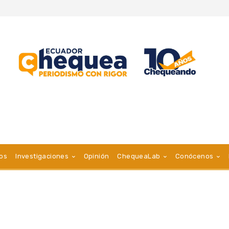
vos
Investigaciones
Opinión
ChequeaLab
Conócenos