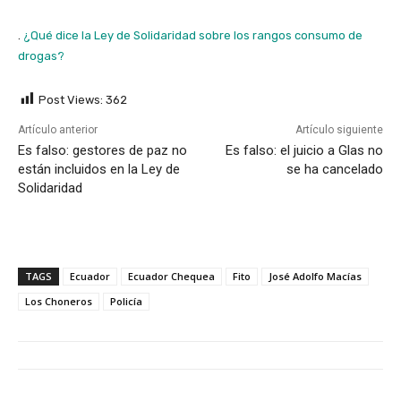
.
¿Qué dice la Ley de Solidaridad sobre los rangos consumo de
drogas?
Post Views:
362
Artículo anterior
Artículo siguiente
Es falso: gestores de paz no
Es falso: el juicio a Glas no
están incluidos en la Ley de
se ha cancelado
Solidaridad
TAGS
Ecuador
Ecuador Chequea
Fito
José Adolfo Macías
Los Choneros
Policía