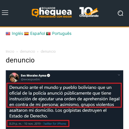
Inglés
Español
Português
Inicio
denuncio
denuncio
denuncio