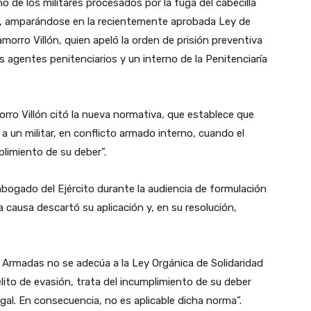
o de los militares procesados por la fuga del cabecilla
ión, amparándose en la recientemente aprobada Ley de
morro Villón, quien apeló la orden de prisión preventiva
 agentes penitenciarios y un interno de la Penitenciaría
ro Villón citó la nueva normativa, que establece que
 a un militar, en conflicto armado interno, cuando el
limiento de su deber”.
ogado del Ejército durante la audiencia de formulación
a causa descartó su aplicación y, en su resolución,
 Armadas no se adecúa a la Ley Orgánica de Solidaridad
elito de evasión, trata del incumplimiento de su deber
egal. En consecuencia, no es aplicable dicha norma”.