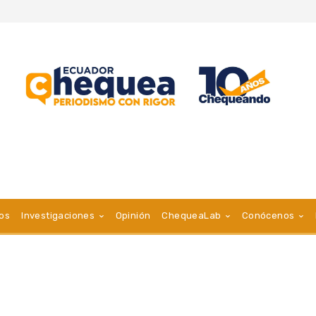
vos
Investigaciones
Opinión
ChequeaLab
Conócenos