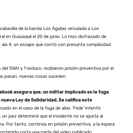
cabecilla de la banda Los Águilas vinculada a Los
ral en Guayaquil el 20 de junio. Lo hizo disfrazado de
12, ala 4, un escape que contó con presunta complicidad
 del SNAI y 1 recluso, recibieron prisión preventiva por el
días pasan, nuevas cosas suceden.
ebook asegura que, un militar implicado en la fuga
a nueva Ley de Solidaridad. Se califica este
sado en el caso de la fuga de alias ‘Fede’ intentó
, un juez determinó que el incidente no se ajusta al
a. Por tanto, continúa en prisión preventiva, a la espera
 contenido corta una parte del video publicado