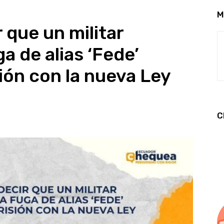
M
 que un militar
ga de alias ‘Fede’
sión con la nueva Ley
C