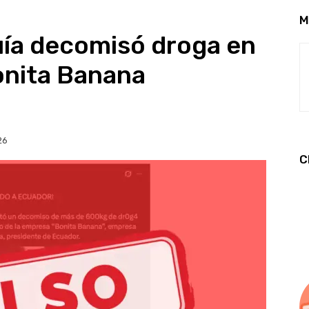
M
uía decomisó droga en
nita Banana
26
C