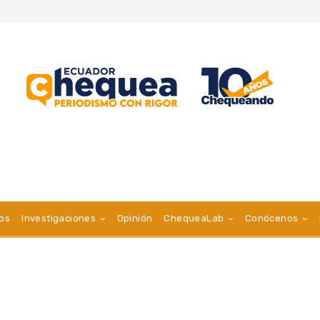
vos
Investigaciones
Opinión
ChequeaLab
Conócenos