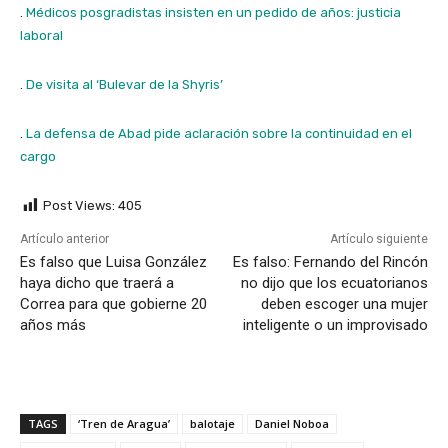
.
Médicos posgradistas insisten en un pedido de años: justicia
laboral
.
De visita al ‘Bulevar de la Shyris’
.
La defensa de Abad pide aclaración sobre la continuidad en el
cargo
Post Views:
405
Artículo anterior
Artículo siguiente
Es falso que Luisa González
Es falso: Fernando del Rincón
haya dicho que traerá a
no dijo que los ecuatorianos
Correa para que gobierne 20
deben escoger una mujer
años más
inteligente o un improvisado
TAGS
‘Tren de Aragua’
balotaje
Daniel Noboa