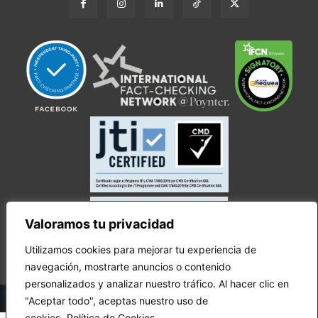
Valoramos tu privacidad
Utilizamos cookies para mejorar tu experiencia de
navegación, mostrarte anuncios o contenido
personalizados y analizar nuestro tráfico. Al hacer clic en
© Copyright Ecuador Chequea 2025.
"Aceptar todo", aceptas nuestro uso de
cookies.
Política de Cookies