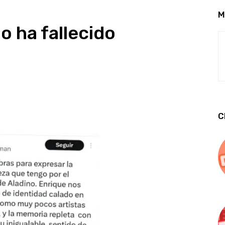
M
o ha fallecido
C