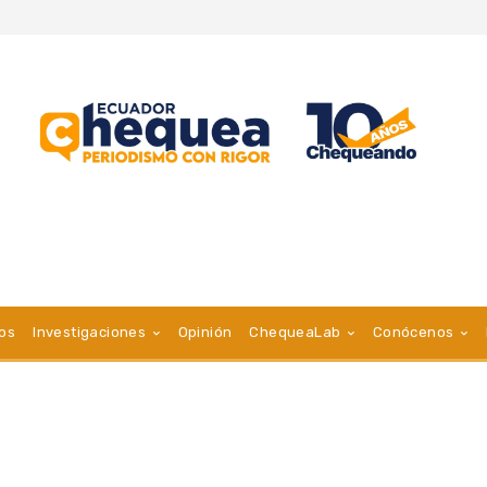
vos
Investigaciones
Opinión
ChequeaLab
Conócenos