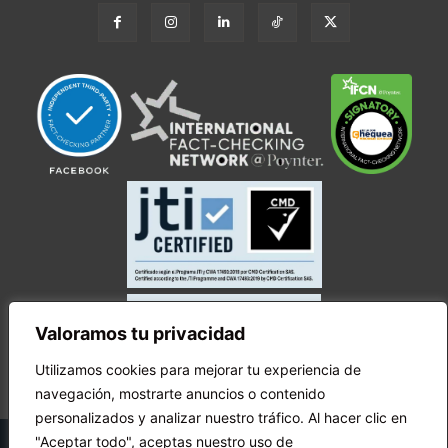
Valoramos tu privacidad
Utilizamos cookies para mejorar tu experiencia de
navegación, mostrarte anuncios o contenido
personalizados y analizar nuestro tráfico. Al hacer clic en
© Copyright Ecuador Chequea 2025.
"Aceptar todo", aceptas nuestro uso de