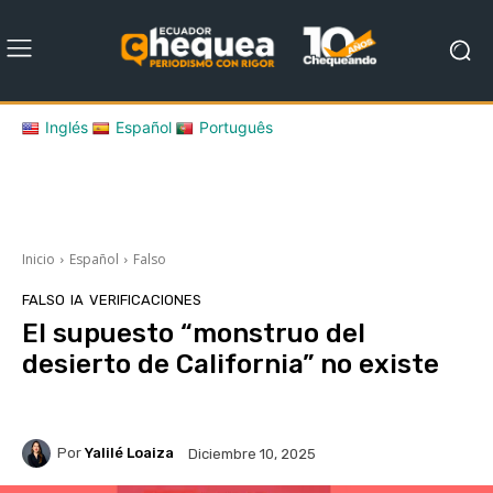
Inglés
Español
Português
Inicio
Español
Falso
FALSO
IA
VERIFICACIONES
El supuesto “monstruo del
desierto de California” no existe
Por
Yalilé Loaiza
Diciembre 10, 2025