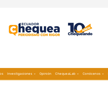
vos
Investigaciones
Opinión
ChequeaLab
Conócenos