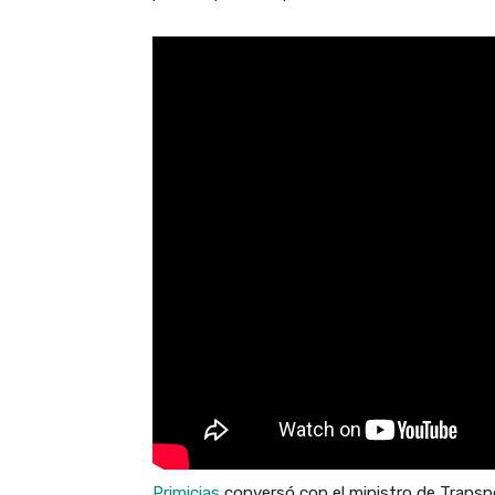
Primicias
conversó con el ministro de Transp