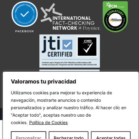
Valoramos tu privacidad
Utilizamos cookies para mejorar tu experiencia de
navegación, mostrarte anuncios o contenido
personalizados y analizar nuestro tráfico. Al hacer clic en
© Copyright Ecuador Chequea 2025.
"Aceptar todo", aceptas nuestro uso de
cookies.
Política de Cookies
Personalizar
Rechazar todo
Aceptar todas