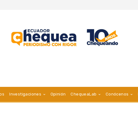
vos
Investigaciones
Opinión
ChequeaLab
Conócenos