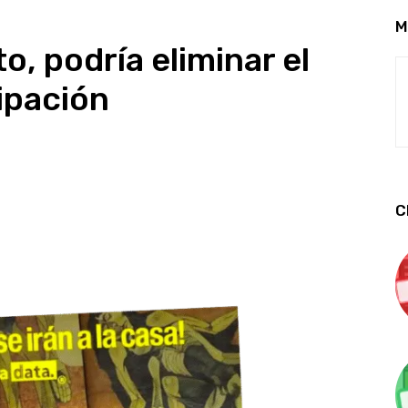
M
o, podría eliminar el
ipación
C