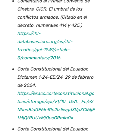
Comentario al Primer Convenio de
Ginebra. CICR. El umbral de los
conflictos armados. (Citado en el
decreto, numerales 414 y 425.)
https://ihl-
databases.icrc.org/es/ihl-
treaties/gci-1949/article-
3/commentary/2016
Corte Constitucional del Ecuador.
Dictamen 1-24-EE/24, 29 de febrero
de 2024.
https://esacc.corteconstitucional.go
b.ec/storage/api/v1/10_DWL_FL/e2
NhcnBldGE6InRlc2lzIiwgdXVpZCI6IjE
tMjQtRUUvMjQucGRmIn0=
Corte Constitucional del Ecuador.