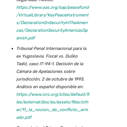
https://www.oas.org/sap/peacefund
/VirtualLibrary/KeyPeaceInstrument
s/DeclarationOnSecurityInTheAmeri
cas/DeclarationSecurityAmericasSp
anish.pdf
Tribunal Penal Internacional para la
ex Yugoslavia. Fiscal vs. Duško
Tadić, caso IT-94-1. Decisión de la
Cámara de Apelaciones sobre
jurisdicción, 2 de octubre de 1995.
Análisis en español disponible en:
https://www.icrc.org/sites/default/fi
les/external/doc/es/assets/files/oth
er/11_la_nocion_de_conflicto_arm
ado.pdf