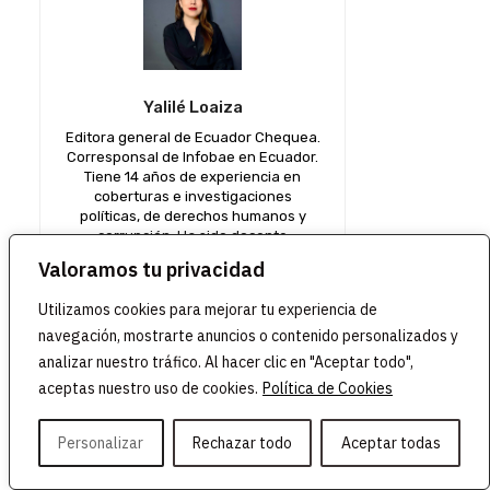
Yalilé Loaiza
Editora general de Ecuador Chequea.
Corresponsal de Infobae en Ecuador.
Tiene 14 años de experiencia en
coberturas e investigaciones
políticas, de derechos humanos y
corrupción. Ha sido docente
universitaria, ha recibido premios
Valoramos tu privacidad
nacionales y regionales por su
trabajo. Además, ha trabajado en
Utilizamos cookies para mejorar tu experiencia de
proyectos de la cooperación
internacional. Es presidente de
navegación, mostrarte anuncios o contenido personalizados y
Fundamedios.
analizar nuestro tráfico. Al hacer clic en "Aceptar todo",
aceptas nuestro uso de cookies.
Política de Cookies
Personalizar
Rechazar todo
Aceptar todas
¡Apóyanos!