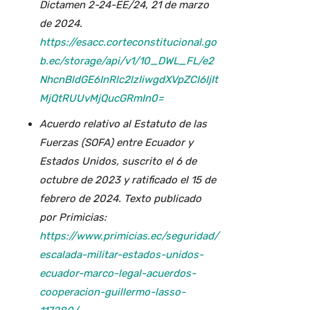
Dictamen 2-24-EE/24, 21 de marzo
de 2024.
https://esacc.corteconstitucional.go
b.ec/storage/api/v1/10_DWL_FL/e2
NhcnBldGE6InRlc2lzIiwgdXVpZCI6IjIt
MjQtRUUvMjQucGRmIn0=
Acuerdo relativo al Estatuto de las
Fuerzas (SOFA) entre Ecuador y
Estados Unidos, suscrito el 6 de
octubre de 2023 y ratificado el 15 de
febrero de 2024. Texto publicado
por Primicias:
https://www.primicias.ec/seguridad/
escalada-militar-estados-unidos-
ecuador-marco-legal-acuerdos-
cooperacion-guillermo-lasso-