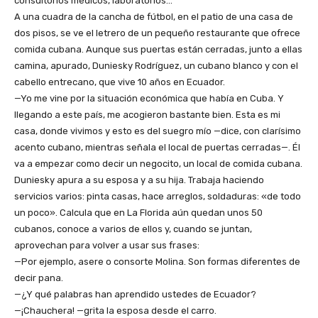
consultorios médicos, laboratorios…
A una cuadra de la cancha de fútbol, en el patio de una casa de
dos pisos, se ve el letrero de un pequeño restaurante que ofrece
comida cubana. Aunque sus puertas están cerradas, junto a ellas
camina, apurado, Duniesky Rodríguez, un cubano blanco y con el
cabello entrecano, que vive 10 años en Ecuador.
—Yo me vine por la situación económica que había en Cuba. Y
llegando a este país, me acogieron bastante bien. Esta es mi
casa, donde vivimos y esto es del suegro mío —dice, con clarísimo
acento cubano, mientras señala el local de puertas cerradas—. Él
va a empezar como decir un negocito, un local de comida cubana.
Duniesky apura a su esposa y a su hija. Trabaja haciendo
servicios varios: pinta casas, hace arreglos, soldaduras: «de todo
un poco». Calcula que en La Florida aún quedan unos 50
cubanos, conoce a varios de ellos y, cuando se juntan,
aprovechan para volver a usar sus frases:
—Por ejemplo, asere o consorte Molina. Son formas diferentes de
decir pana.
—¿Y qué palabras han aprendido ustedes de Ecuador?
—¡Chauchera! —grita la esposa desde el carro.