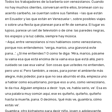
Todos los trabajadores de la barbería son venezolanos. Cuando
no hay muchos clientes, conversan entre ellos, bromean con su
acento caribeño, se cuentan sobre sus familias —las que están
en Ecuador y las que están en Venezuela—, sobre posibles viajes
o sobre una fiesta que planean para el fin de semana. El lugar es
lujoso, parece un set de televisión o de cine: las paredes negras,
los espejos y la luz cálida, siempre hay música.
—Aquí, entre venezolanos sí nos hablamos como venezolanos,
porque nos entendemos: ‘verga, marico, una güevoná este
pana…’. ¿Sí me entiendes? O como te diga: ‘Mira, marico, pásame
la vaina esa que está encima de la vaina esa que está allá, pero
cuidado se cae esa vaina’. Son cosas que ustedes no entienden,
pero uno sí. Pero también, a veces, para poner el ambiente más
alegre, más jodedor, para que no sea aburrido el día, empieza uno
a hablar como ecuatoriano, porque eso a uno, como venezolano,
le da risa. Alguien empieza a decir: ‘oye, ve, habla serio, ve’. Esa es
una palabra muy común aquí, ese es quiteño, quiteño, quiteño
hasta la muerte, pana. O decimos, ‘qué más ve, guambra, cómo
estás ve’.
Guambra: otro kichwismo para decir niño, joven o adolescente.