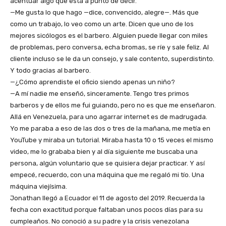
acentuar algo que está a punto de decir.
—Me gusta lo que hago —dice, convencido, alegre—. Más que
como un trabajo, lo veo como un arte. Dicen que uno de los
mejores sicólogos es el barbero. Alguien puede llegar con miles
de problemas, pero conversa, echa bromas, se ríe y sale feliz. Al
cliente incluso se le da un consejo, y sale contento, superdistinto.
Y todo gracias al barbero.
—¿Cómo aprendiste el oficio siendo apenas un niño?
—A mí nadie me enseñó, sinceramente. Tengo tres primos
barberos y de ellos me fui guiando, pero no es que me enseñaron.
Allá en Venezuela, para uno agarrar internet es de madrugada.
Yo me paraba a eso de las dos o tres de la mañana, me metía en
YouTube y miraba un tutorial. Miraba hasta 10 o 15 veces el mismo
video, me lo grababa bien y al día siguiente me buscaba una
persona, algún voluntario que se quisiera dejar practicar. Y así
empecé, recuerdo, con una máquina que me regaló mi tío. Una
máquina viejísima.
Jonathan llegó a Ecuador el 11 de agosto del 2019. Recuerda la
fecha con exactitud porque faltaban unos pocos días para su
cumpleaños. No conoció a su padre y la crisis venezolana