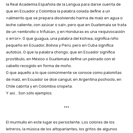
la Real Academia Española de la Lengua para darse cuenta de
que en Ecuador y Colombia la palabra colada define a un
«alimento que se prepara disolviendo harina de maíz en agua o
leche caliente, con azúcar o sal», pero que en Guatemala se trata
de un «embrollo o trifulca», y en Honduras es una «equivocación
o error». O que guagua, una palabra del kichwa, significa niño
pequeño en Ecuador, Bolivia y Perú; pero en Cuba significa
autobús. O que la palabra chongo, que en Ecuador significa
prostíbulo, en México o Guatemala define un peinado con el
cabello recogido en forma de moño.
O que aquello a lo que comúnmente se conoce como palomitas
de maíz, en Ecuador se dice canguil, en Argentina pochoclo, en
Chile cabrita y en Colombia crispeta.
Y así… Son sólo ejemplos.
***
El murmullo en este lugar es persistente. Los colores de los
letreros, la música de los altoparlantes, los gritos de algunos