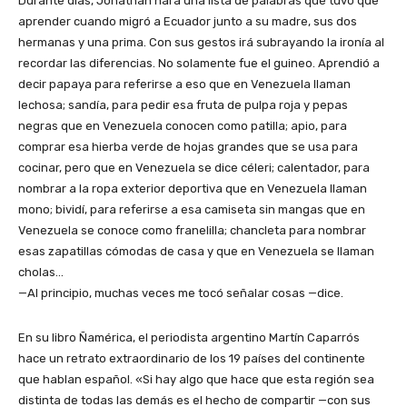
Durante días, Jonathan hará una lista de palabras que tuvo que
aprender cuando migró a Ecuador junto a su madre, sus dos
hermanas y una prima. Con sus gestos irá subrayando la ironía al
recordar las diferencias. No solamente fue el guineo. Aprendió a
decir papaya para referirse a eso que en Venezuela llaman
lechosa; sandía, para pedir esa fruta de pulpa roja y pepas
negras que en Venezuela conocen como patilla; apio, para
comprar esa hierba verde de hojas grandes que se usa para
cocinar, pero que en Venezuela se dice céleri; calentador, para
nombrar a la ropa exterior deportiva que en Venezuela llaman
mono; bividí, para referirse a esa camiseta sin mangas que en
Venezuela se conoce como franelilla; chancleta para nombrar
esas zapatillas cómodas de casa y que en Venezuela se llaman
cholas…
—Al principio, muchas veces me tocó señalar cosas —dice.
En su libro Ñamérica, el periodista argentino Martín Caparrós
hace un retrato extraordinario de los 19 países del continente
que hablan español. «Si hay algo que hace que esta región sea
distinta de todas las demás es el hecho de compartir —con sus