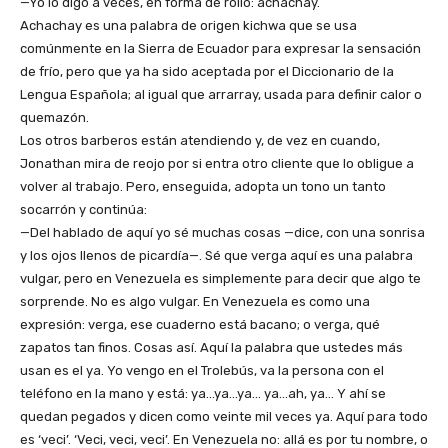
—Yo lo digo a veces, en forma de rollo: achachay.
Achachay es una palabra de origen kichwa que se usa
comúnmente en la Sierra de Ecuador para expresar la sensación
de frío, pero que ya ha sido aceptada por el Diccionario de la
Lengua Española; al igual que arrarray, usada para definir calor o
quemazón.
Los otros barberos están atendiendo y, de vez en cuando,
Jonathan mira de reojo por si entra otro cliente que lo obligue a
volver al trabajo. Pero, enseguida, adopta un tono un tanto
socarrón y continúa:
—Del hablado de aquí yo sé muchas cosas —dice, con una sonrisa
y los ojos llenos de picardía—. Sé que verga aquí es una palabra
vulgar, pero en Venezuela es simplemente para decir que algo te
sorprende. No es algo vulgar. En Venezuela es como una
expresión: verga, ese cuaderno está bacano; o verga, qué
zapatos tan finos. Cosas así. Aquí la palabra que ustedes más
usan es el ya. Yo vengo en el Trolebús, va la persona con el
teléfono en la mano y está: ya…ya…ya… ya…ah, ya… Y ahí se
quedan pegados y dicen como veinte mil veces ya. Aquí para todo
es ‘veci’. ‘Veci, veci, veci’. En Venezuela no: allá es por tu nombre, o