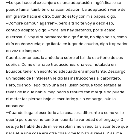
—Lo que hace el extranjero es una adaptación lingüística, o se
puede llamar también una acomodación. La adaptación viene del
inmigrante hacia el otro. Cuando estoy con mis papás, digo:
«Compré cambur, agarren»; pero a ti no te voy a decir eso,
contigo adapto y digo: «mira, ahí hay plátanos, por si acaso
quieras». Si voy al supermercado digo funda, no digo bolsa, como
diría en Venezuela; digo llanta en lugar de caucho, digo trapeador
en vez de lampazo.
Cuenta, entonces, la anécdota sobre el fallido escritorio de sus
sueños. Como ella hace traducciones, una vez instalada en
Ecuador, tener un escritorio adecuado era importante. Descargó
un modelo de Pinterest y le dio las instrucciones al carpintero.
Pero, cuando llegó, tuvo una desilusión porque todo estaba al
revés de lo que había imaginado y resultó tan mal que no puede
ni meter las piernas bajo el escritorio; y, sin embargo, aún lo
conserva:
—Cuando llega el escritorio a la casa, era diferente a como yo lo
quería porque yo no tomé en cuenta la variedad del lenguaje. O
sea, yo le hablé desde mi venezolanismo y resulta y acontece que
para él la una cosa era otra cosa y me lo hizo al revés. Y así me