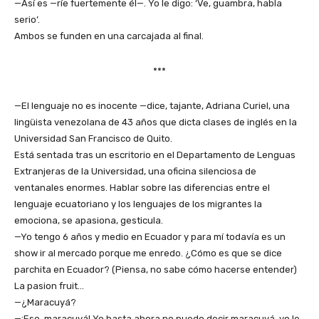
—Así es —ríe fuertemente él—. Yo le digo: ‘Ve, guambra, habla
serio’.
Ambos se funden en una carcajada al final.
***
—El lenguaje no es inocente —dice, tajante, Adriana Curiel, una
lingüista venezolana de 43 años que dicta clases de inglés en la
Universidad San Francisco de Quito.
Está sentada tras un escritorio en el Departamento de Lenguas
Extranjeras de la Universidad, una oficina silenciosa de
ventanales enormes. Hablar sobre las diferencias entre el
lenguaje ecuatoriano y los lenguajes de los migrantes la
emociona, se apasiona, gesticula.
—Yo tengo 6 años y medio en Ecuador y para mí todavía es un
show ir al mercado porque me enredo. ¿Cómo es que se dice
parchita en Ecuador? (Piensa, no sabe cómo hacerse entender)
La pasion fruit…
—¿Maracuyá?
—¡Eso, maracuyá! Yo hasta ahora no puedo decir maracuyá, yo le