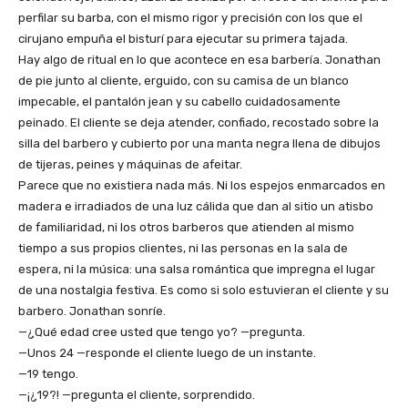
perfilar su barba, con el mismo rigor y precisión con los que el
cirujano empuña el bisturí para ejecutar su primera tajada.
Hay algo de ritual en lo que acontece en esa barbería. Jonathan
de pie junto al cliente, erguido, con su camisa de un blanco
impecable, el pantalón jean y su cabello cuidadosamente
peinado. El cliente se deja atender, confiado, recostado sobre la
silla del barbero y cubierto por una manta negra llena de dibujos
de tijeras, peines y máquinas de afeitar.
Parece que no existiera nada más. Ni los espejos enmarcados en
madera e irradiados de una luz cálida que dan al sitio un atisbo
de familiaridad, ni los otros barberos que atienden al mismo
tiempo a sus propios clientes, ni las personas en la sala de
espera, ni la música: una salsa romántica que impregna el lugar
de una nostalgia festiva. Es como si solo estuvieran el cliente y su
barbero. Jonathan sonríe.
—¿Qué edad cree usted que tengo yo? —pregunta.
—Unos 24 —responde el cliente luego de un instante.
—19 tengo.
—¡¿19?! —pregunta el cliente, sorprendido.