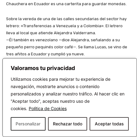
Chauchera en Ecuador es una carterita para guardar monedas.
Sobre la vereda de una de las calles secundarias del sector hay
letrero: «Transferencias a Venezuela y a Colombia». El letrero
lleva al local que atiende Alejandra Valderrama.
—Él también es venezolano —dice Alejandra, señalando a su
pequeño perro pequinés color café—. Se llama Lucas, se vino de
tres añitos a Ecuador y cumplió ya nueve.
Este que ella regenta junto a su esposo es un local de apuestas
Valoramos tu privacidad
en línea y de transferencias bancarias hacia Venezuela y
Colombia. Sus principales clientes son venezolanos, pero hay
Utilizamos cookies para mejorar tu experiencia de
incluso ecuatorianos que tienen familiares por allá.
navegación, mostrarte anuncios o contenido
Ella usa zapatillas, pantalón de calentador y camiseta, el cabello
personalizados y analizar nuestro tráfico. Al hacer clic en
recogido. En el local hay mostradores donde se exhiben algunos
"Aceptar todo", aceptas nuestro uso de
productos venezolanos, especialmente chucherías, palabra que
cookies.
Política de Cookies
usan en Venezuela para decir golosinas.
—Ahora nos reinventamos así. Yo hago los pasteles.
Personalizar
Rechazar todo
Aceptar todas
—¿Todos esos dulces son de allá?
—El Gancito no, ese es de aquí. Pero la Samba, el Cococete, los