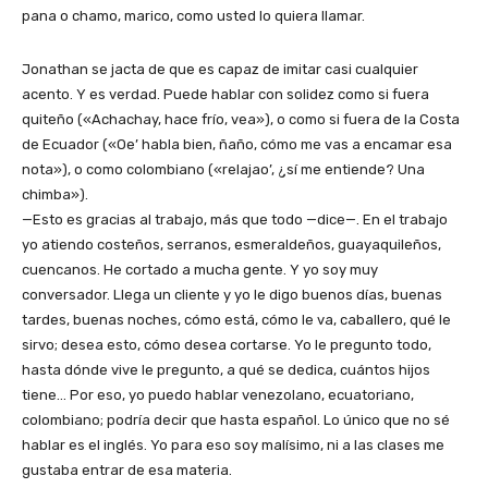
pana o chamo, marico, como usted lo quiera llamar.
Jonathan se jacta de que es capaz de imitar casi cualquier
acento. Y es verdad. Puede hablar con solidez como si fuera
quiteño («Achachay, hace frío, vea»), o como si fuera de la Costa
de Ecuador («Oe’ habla bien, ñaño, cómo me vas a encamar esa
nota»), o como colombiano («relajao’, ¿sí me entiende? Una
chimba»).
—Esto es gracias al trabajo, más que todo —dice—. En el trabajo
yo atiendo costeños, serranos, esmeraldeños, guayaquileños,
cuencanos. He cortado a mucha gente. Y yo soy muy
conversador. Llega un cliente y yo le digo buenos días, buenas
tardes, buenas noches, cómo está, cómo le va, caballero, qué le
sirvo; desea esto, cómo desea cortarse. Yo le pregunto todo,
hasta dónde vive le pregunto, a qué se dedica, cuántos hijos
tiene… Por eso, yo puedo hablar venezolano, ecuatoriano,
colombiano; podría decir que hasta español. Lo único que no sé
hablar es el inglés. Yo para eso soy malísimo, ni a las clases me
gustaba entrar de esa materia.