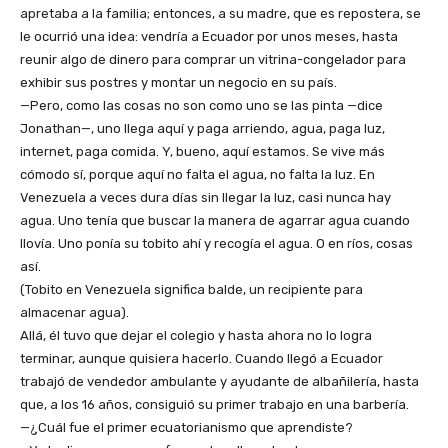
apretaba a la familia; entonces, a su madre, que es repostera, se
le ocurrió una idea: vendría a Ecuador por unos meses, hasta
reunir algo de dinero para comprar un vitrina-congelador para
exhibir sus postres y montar un negocio en su país.
—Pero, como las cosas no son como uno se las pinta —dice
Jonathan—, uno llega aquí y paga arriendo, agua, paga luz,
internet, paga comida. Y, bueno, aquí estamos. Se vive más
cómodo sí, porque aquí no falta el agua, no falta la luz. En
Venezuela a veces dura días sin llegar la luz, casi nunca hay
agua. Uno tenía que buscar la manera de agarrar agua cuando
llovía. Uno ponía su tobito ahí y recogía el agua. O en ríos, cosas
así.
(Tobito en Venezuela significa balde, un recipiente para
almacenar agua).
Allá, él tuvo que dejar el colegio y hasta ahora no lo logra
terminar, aunque quisiera hacerlo. Cuando llegó a Ecuador
trabajó de vendedor ambulante y ayudante de albañilería, hasta
que, a los 16 años, consiguió su primer trabajo en una barbería.
—¿Cuál fue el primer ecuatorianismo que aprendiste?