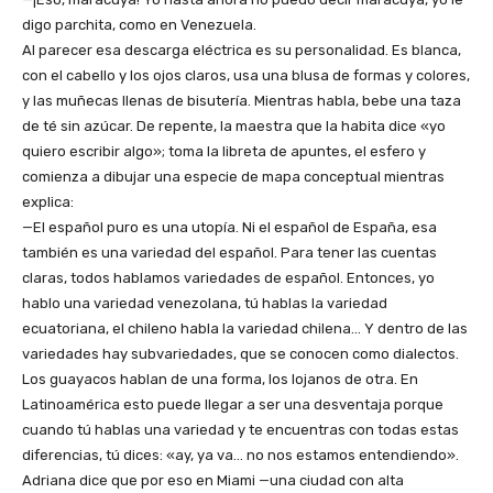
digo parchita, como en Venezuela.
Al parecer esa descarga eléctrica es su personalidad. Es blanca,
con el cabello y los ojos claros, usa una blusa de formas y colores,
y las muñecas llenas de bisutería. Mientras habla, bebe una taza
de té sin azúcar. De repente, la maestra que la habita dice «yo
quiero escribir algo»; toma la libreta de apuntes, el esfero y
comienza a dibujar una especie de mapa conceptual mientras
explica:
—El español puro es una utopía. Ni el español de España, esa
también es una variedad del español. Para tener las cuentas
claras, todos hablamos variedades de español. Entonces, yo
hablo una variedad venezolana, tú hablas la variedad
ecuatoriana, el chileno habla la variedad chilena… Y dentro de las
variedades hay subvariedades, que se conocen como dialectos.
Los guayacos hablan de una forma, los lojanos de otra. En
Latinoamérica esto puede llegar a ser una desventaja porque
cuando tú hablas una variedad y te encuentras con todas estas
diferencias, tú dices: «ay, ya va… no nos estamos entendiendo».
Adriana dice que por eso en Miami —una ciudad con alta