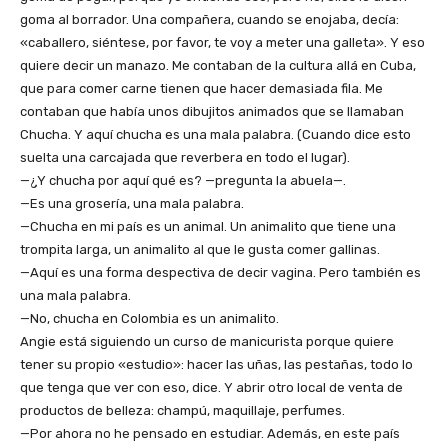
goma al borrador. Una compañera, cuando se enojaba, decía:
«caballero, siéntese, por favor, te voy a meter una galleta». Y eso
quiere decir un manazo. Me contaban de la cultura allá en Cuba,
que para comer carne tienen que hacer demasiada fila. Me
contaban que había unos dibujitos animados que se llamaban
Chucha. Y aquí chucha es una mala palabra. (Cuando dice esto
suelta una carcajada que reverbera en todo el lugar).
—¿Y chucha por aquí qué es? —pregunta la abuela—.
—Es una grosería, una mala palabra.
—Chucha en mi país es un animal. Un animalito que tiene una
trompita larga, un animalito al que le gusta comer gallinas.
—Aquí es una forma despectiva de decir vagina. Pero también es
una mala palabra.
—No, chucha en Colombia es un animalito.
Angie está siguiendo un curso de manicurista porque quiere
tener su propio «estudio»: hacer las uñas, las pestañas, todo lo
que tenga que ver con eso, dice. Y abrir otro local de venta de
productos de belleza: champú, maquillaje, perfumes.
—Por ahora no he pensado en estudiar. Además, en este país