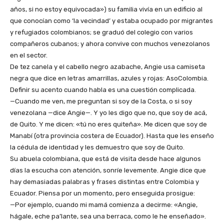
años, si no estoy equivocada») su familia vivía en un edificio al
que conocían como ‘la vecindad’ y estaba ocupado por migrantes
y refugiados colombianos; se graduó del colegio con varios
compañeros cubanos; y ahora convive con muchos venezolanos
en el sector.
De tez canela y el cabello negro azabache, Angie usa camiseta
negra que dice en letras amarrillas, azules y rojas: AsoColombia.
Definir su acento cuando habla es una cuestión complicada.
—Cuando me ven, me preguntan si soy de la Costa, o si soy
venezolana —dice Angie—. Y yo les digo que no, que soy de acá,
de Quito. Y me dicen: «tú no eres quiteña». Me dicen que soy de
Manabí (otra provincia costera de Ecuador). Hasta que les enseño
la cédula de identidad y les demuestro que soy de Quito.
Su abuela colombiana, que está de visita desde hace algunos
días la escucha con atención, sonríe levemente. Angie dice que
hay demasiadas palabras y frases distintas entre Colombia y
Ecuador. Piensa por un momento, pero enseguida prosigue:
—Por ejemplo, cuando mi mamá comienza a decirme: «Angie,
hágale, eche pa’lante, sea una berraca, como le he enseñado».