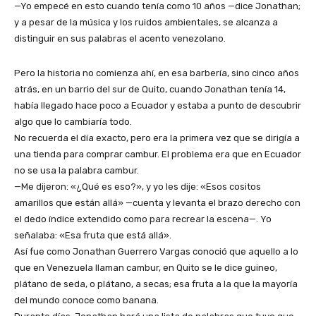
—Yo empecé en esto cuando tenía como 10 años —dice Jonathan;
y a pesar de la música y los ruidos ambientales, se alcanza a
distinguir en sus palabras el acento venezolano.
Pero la historia no comienza ahí, en esa barbería, sino cinco años
atrás, en un barrio del sur de Quito, cuando Jonathan tenía 14,
había llegado hace poco a Ecuador y estaba a punto de descubrir
algo que lo cambiaría todo.
No recuerda el día exacto, pero era la primera vez que se dirigía a
una tienda para comprar cambur. El problema era que en Ecuador
no se usa la palabra cambur.
—Me dijeron: «¿Qué es eso?», y yo les dije: «Esos cositos
amarillos que están allá» —cuenta y levanta el brazo derecho con
el dedo índice extendido como para recrear la escena—. Yo
señalaba: «Esa fruta que está allá».
Así fue como Jonathan Guerrero Vargas conoció que aquello a lo
que en Venezuela llaman cambur, en Quito se le dice guineo,
plátano de seda, o plátano, a secas; esa fruta a la que la mayoría
del mundo conoce como banana.