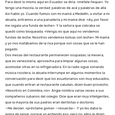
Para decir lo mismo aquí en Ecuador se diría: «métele ñeque». Yo
tengo una mezcla, la verdad: palabras de acá y palabras de allá.
Así hablo yo. Cuando fuimos con mi mamá a Medellín, a visitar a mi
abuela, entramos a una panadería y mi mamá dice: «Ay, por favor
me regala una funda de leche». Y la señora que cobraba se
quedó como bloqueada. «Venga, es que aquí no vendemos
fundas de leche. Nosotros vendemos bolsas con leche». Mi mamá
y yo nos matábamos de la risa porque son cosas que se le han
pegado.
Dos mesas del restaurante permanecen ocupadas; la mesera,
que es venezolana, aprovecha para limpiar algunas cosas,
acomodar otras en la refrigeradora. En la radio sigue sonando
música rocolera; la abuela interrumpe en algunos momentos la
conversación para decir que los ecuatorianos son muy educados,
que cuando entran al restaurante saludan, dicen buen provecho.
«Nosotros en Colombia, no». Angie nombra varias veces a sus
compañeros cubanos del colegio. Dice que eran muy inteligentes,
que la mayoría de sus padres eran dentistas o doctores.
—Me decían: «préstame goma» —recuerda—. Y yo les daba la
goma de pegar, porque yo entiendo eso; pero no, ellos le dicen