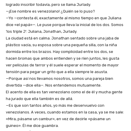
logrado inscribir todavía, pero se llama Jurlady.
—¡Ese nombre es venezolano! ¿Quién se lo puso?
—Yo —contesta él, exactamente al mismo tiempo en que Juliana
dice «el papá»—. Le puse porque lleva la inicial de los dos. Somos
‘los triple J’: Juliana, Jonathan, Jurlady.
La ciudad está en calma. Jonathan sentado sobre una jaba de
plástico vacía, su esposa sobre una pequeña silla, con la niña
dormida entre los brazos. Hay complicidad entre los dos, se
hacen bromas que ambos entienden y se ríen juntos, les gusta
ver películas de terror y él suele esperar el momento de mayor
tensión para pegar un grito que a ella siempre le asusta.
—Porque así nos llevamos nosotros, somos una pareja bien
divertida —dice ella—. Nos entendemos mutuamente.
El acento de ella es tan venezolano como el de él y mucha gente
ha jurado que ella también es de allá.
—Es que son tantos años, yo más me desenvuelvo con
venezolanos. A veces, cuando estamos en la casa, ya se me sale:
«Mira, pásame un cambur», en vez de decirle «pásame un
guineo». Él me dice guambra.