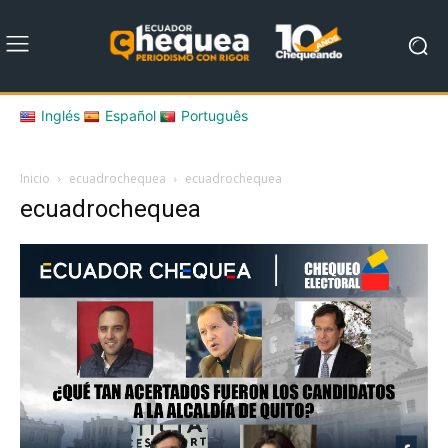
Inglés
Español
Português
Inicio
ecuadrochequea
ecuadrochequea
ecuadrochequea