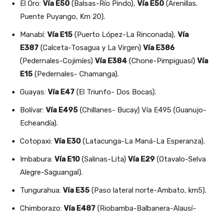
El Oro:
Vía E50
(Balsas-Río Pindo),
Vía E50
(Arenillas.
Puente Puyango, Km 20).
Manabí:
Vía E15
(Puerto López-La Rinconada),
Vía
E387
(Calceta-Tosagua y La Virgen)
Vía E386
(Pedernales-Cojimíes)
Vía E384
(Chone-Pimpiguasí)
Vía
E15
(Pedernales- Chamanga).
Guayas:
Vía E47
(El Triunfo- Dos Bocas).
Bolívar:
Vía E495
(Chillanes- Bucay) Vía E495 (Guanujo-
Echeandía).
Cotopaxi:
Vía E30
(Latacunga-La Maná-La Esperanza).
Imbabura:
Vía E10
(Salinas-Lita)
Vía E29
(Otavalo-Selva
Alegre-Saguangal).
Tungurahua:
Vía E35
(Paso lateral norte-Ambato, km5).
Chimborazo:
Vía E487
(Riobamba-Balbanera-Alausí-