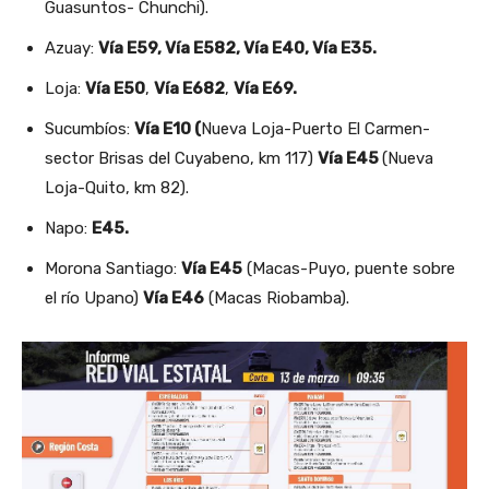
Guasuntos- Chunchi).
Azuay:
Vía E59, Vía E582, Vía E40, Vía E35.
Loja:
Vía E50
,
Vía E682
,
Vía E69.
Sucumbíos:
Vía E10 (
Nueva Loja-Puerto El Carmen-
sector Brisas del Cuyabeno, km 117)
Vía E45
(Nueva
Loja-Quito, km 82).
Napo:
E45.
Morona Santiago:
Vía E45
(Macas-Puyo, puente sobre
el río Upano)
Vía E46
(Macas Riobamba).