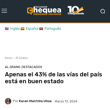
Inglés
Español
Português
Inicio
Al Grano
AL GRANO
DESTACADOS
Apenas el 43% de las vías del país
está en buen estado
Por
Karen Mantilla Ulloa
Marzo 13, 2024