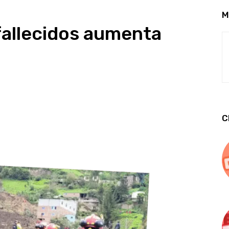
M
e fallecidos aumenta
C