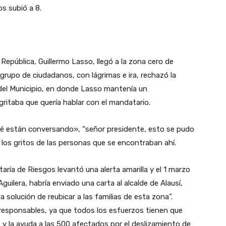
dos subió a 8.
 República, Guillermo Lasso, llegó a la zona cero de
n grupo de ciudadanos, con lágrimas e ira, rechazó la
 del Municipio, en donde Lasso mantenía un
gritaba que quería hablar con el mandatario.
ué están conversando», “señor presidente, esto se pudo
e los gritos de las personas que se encontraban ahí.
aría de Riesgos levantó una alerta amarilla y el 1 marzo
guilera, habría enviado una carta al alcalde de Alausí,
a solución de reubicar a las familias de esta zona”.
esponsables, ya que todos los esfuerzos tienen que
 y la ayuda a las 500 afectados por el deslizamiento de