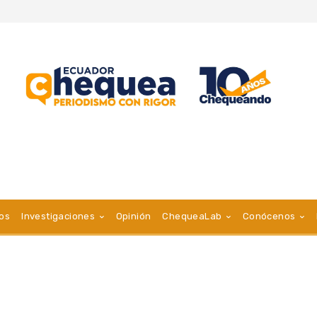
vos
Investigaciones
Opinión
ChequeaLab
Conócenos