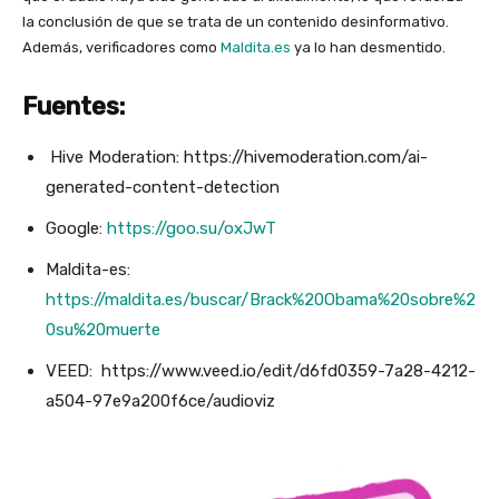
la conclusión de que se trata de un contenido desinformativo.
Además, verificadores como
Maldita.es
ya lo han desmentido.
Fuentes:
Hive Moderation: https://hivemoderation.com/ai-
generated-content-detection
Google:
https://goo.su/oxJwT
Maldita-es:
https://maldita.es/buscar/Brack%20Obama%20sobre%2
0su%20muerte
VEED: https://www.veed.io/edit/d6fd0359-7a28-4212-
a504-97e9a200f6ce/audioviz