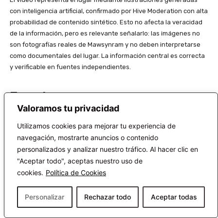
con inteligencia artificial, confirmado por Hive Moderation con alta
probabilidad de contenido sintético. Esto no afecta la veracidad
de la información, pero es relevante señalarlo: las imágenes no
son fotografías reales de Mawsynram y no deben interpretarse
como documentales del lugar. La información central es correcta
y verificable en fuentes independientes.
Fuentes:
Valoramos tu privacidad
Guinness World Records — Lugar más lluvioso:
Utilizamos cookies para mejorar tu experiencia de
https://www.guinnessworldrecords.com/world-
navegación, mostrarte anuncios o contenido
records/wettest-place
personalizados y analizar nuestro tráfico. Al hacer clic en
"Aceptar todo", aceptas nuestro uso de
Britannica — Mawsynram:
cookies.
Política de Cookies
https://www.britannica.com/place/Mawsynram
Personalizar
Rechazar todo
Aceptar todas
Hive Moderation — Detección de IA:
¡Apóyanos!
https://hivemoderation.com/ai-generated-content-