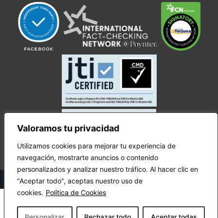
Valoramos tu privacidad
Utilizamos cookies para mejorar tu experiencia de
navegación, mostrarte anuncios o contenido
personalizados y analizar nuestro tráfico. Al hacer clic en
© Copyright Ecuador Chequea 2025.
"Aceptar todo", aceptas nuestro uso de
cookies.
Política de Cookies
Personalizar
Rechazar todo
Aceptar todas