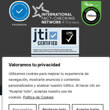
Valoramos tu privacidad
Utilizamos cookies para mejorar tu experiencia de
navegación, mostrarte anuncios o contenido
personalizados y analizar nuestro tráfico. Al hacer clic en
© Copyright Ecuador Chequea 2025.
"Aceptar todo", aceptas nuestro uso de
cookies.
Política de Cookies
Personalizar
Rechazar todo
Aceptar todas