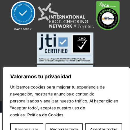
Valoramos tu privacidad
Utilizamos cookies para mejorar tu experiencia de
navegación, mostrarte anuncios o contenido
personalizados y analizar nuestro tráfico. Al hacer clic en
© Copyright Ecuador Chequea 2025.
"Aceptar todo", aceptas nuestro uso de
cookies.
Política de Cookies
Personalizar
Rechazar todo
Aceptar todas