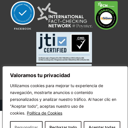
Valoramos tu privacidad
Utilizamos cookies para mejorar tu experiencia de
navegación, mostrarte anuncios o contenido
personalizados y analizar nuestro tráfico. Al hacer clic en
© Copyright Ecuador Chequea 2025.
"Aceptar todo", aceptas nuestro uso de
cookies.
Política de Cookies
Personalizar
Rechazar todo
Aceptar todas