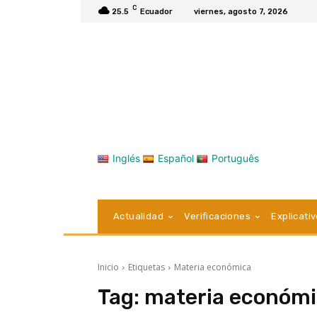
C
25.5
Ecuador
viernes, agosto 7, 2026
Inglés
Español
Português
Actualidad
Verificaciones
Explicati
Inicio
Etiquetas
Materia económica
Tag:
materia económ