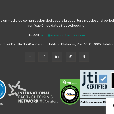
n medio de comunicación dedicado a la cobertura noticiosa, al periodis
verificación de datos (fact-checking).
E-MAIL:
info@ecuadorchequea.com
o: José Padilla N330 e Iñaquito, Edificio Platinum, Piso 10, Of. 1002. Telé