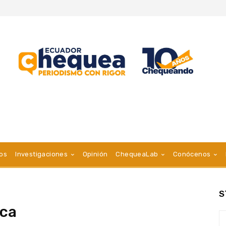
vos
Investigaciones
Opinión
ChequeaLab
Conócenos
S
ica