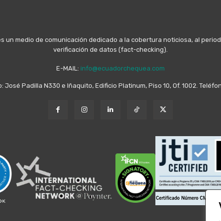
n medio de comunicación dedicado a la cobertura noticiosa, al periodis
verificación de datos (fact-checking).
E-MAIL:
info@ecuadorchequea.com
o: José Padilla N330 e Iñaquito, Edificio Platinum, Piso 10, Of. 1002. Telé