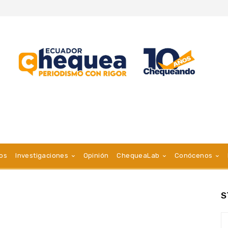
vos
Investigaciones
Opinión
ChequeaLab
Conócenos
S