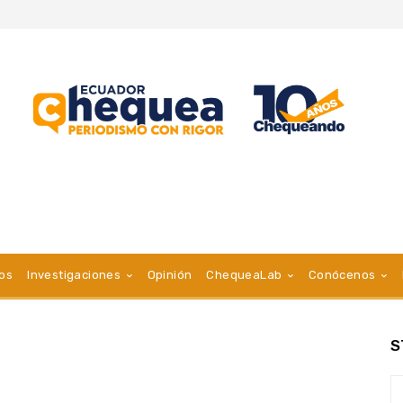
vos
Investigaciones
Opinión
ChequeaLab
Conócenos
S