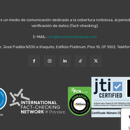
n medio de comunicación dedicado a la cobertura noticiosa, al periodis
verificación de datos (fact-checking).
E-MAIL:
info@ecuadorchequea.com
o: José Padilla N330 e Iñaquito, Edificio Platinum, Piso 10, Of. 1002. Telé