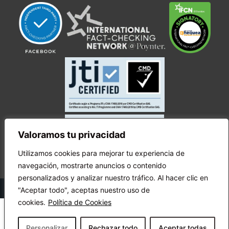
Valoramos tu privacidad
Utilizamos cookies para mejorar tu experiencia de
navegación, mostrarte anuncios o contenido
personalizados y analizar nuestro tráfico. Al hacer clic en
© Copyright Ecuador Chequea 2025.
"Aceptar todo", aceptas nuestro uso de
cookies.
Política de Cookies
Personalizar
Rechazar todo
Aceptar todas