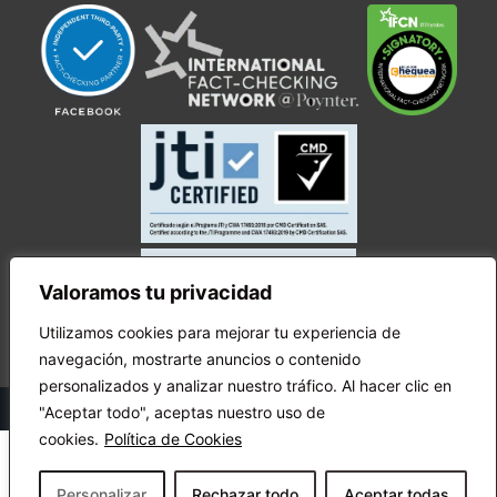
Valoramos tu privacidad
Utilizamos cookies para mejorar tu experiencia de
navegación, mostrarte anuncios o contenido
personalizados y analizar nuestro tráfico. Al hacer clic en
© Copyright Ecuador Chequea 2025.
"Aceptar todo", aceptas nuestro uso de
cookies.
Política de Cookies
Personalizar
Rechazar todo
Aceptar todas