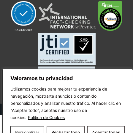
Valoramos tu privacidad
Utilizamos cookies para mejorar tu experiencia de
navegación, mostrarte anuncios o contenido
personalizados y analizar nuestro tráfico. Al hacer clic en
© Copyright Ecuador Chequea 2025.
"Aceptar todo", aceptas nuestro uso de
cookies.
Política de Cookies
Personalizar
Rechazar todo
Aceptar todas