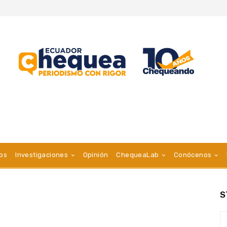
vos
Investigaciones
Opinión
ChequeaLab
Conócenos
S