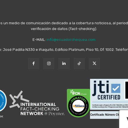
n medio de comunicación dedicado a la cobertura noticiosa, al periodis
verificación de datos (fact-checking).
E-MAIL:
info@ecuadorchequea.com
o: José Padilla N330 e Iñaquito, Edificio Platinum, Piso 10, Of. 1002. Telé