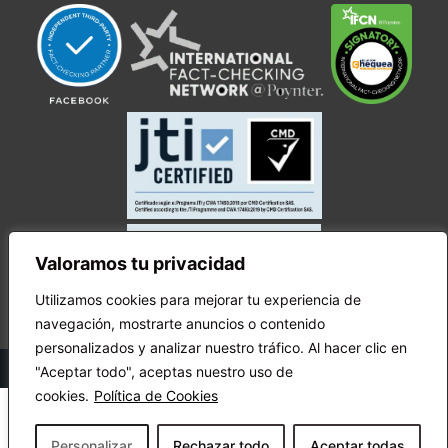
Valoramos tu privacidad
Utilizamos cookies para mejorar tu experiencia de
navegación, mostrarte anuncios o contenido
personalizados y analizar nuestro tráfico. Al hacer clic en
© Copyright Ecuador Chequea 2025.
"Aceptar todo", aceptas nuestro uso de
cookies.
Política de Cookies
Personalizar
Rechazar todo
Aceptar todas