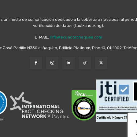
n medio de comunicación dedicado a la cobertura noticiosa, al periodis
verificación de datos (fact-checking).
E-MAIL:
info@ecuadorchequea.com
o: José Padilla N330 e Iñaquito, Edificio Platinum, Piso 10, Of. 1002. Telé