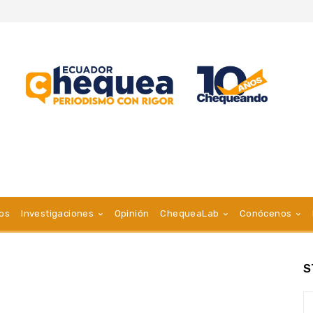
vos
Investigaciones
Opinión
ChequeaLab
Conócenos
S
a