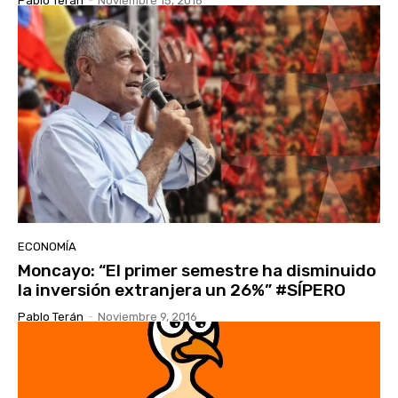
Pablo Terán
-
Noviembre 15, 2016
ECONOMÍA
Moncayo: “El primer semestre ha disminuido
la inversión extranjera un 26%” #SÍPERO
Pablo Terán
-
Noviembre 9, 2016