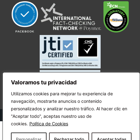
Valoramos tu privacidad
Utilizamos cookies para mejorar tu experiencia de
navegación, mostrarte anuncios o contenido
personalizados y analizar nuestro tráfico. Al hacer clic en
© Copyright Ecuador Chequea 2025.
"Aceptar todo", aceptas nuestro uso de
cookies.
Política de Cookies
Personalizar
Rechazar todo
Aceptar todas