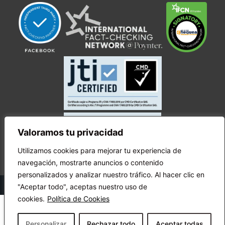
Valoramos tu privacidad
Utilizamos cookies para mejorar tu experiencia de
navegación, mostrarte anuncios o contenido
personalizados y analizar nuestro tráfico. Al hacer clic en
© Copyright Ecuador Chequea 2025.
"Aceptar todo", aceptas nuestro uso de
cookies.
Política de Cookies
Personalizar
Rechazar todo
Aceptar todas